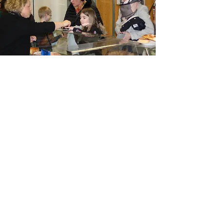
Aktuelle Vertretungspläne
Digitale
Lernplattform
Downloadbereich
Tel.:
+49 (0) 7195 1341200
info@lgw-net.de
Albertviller Straße 26
71364 Winnenden
Impressum
Datenschutz